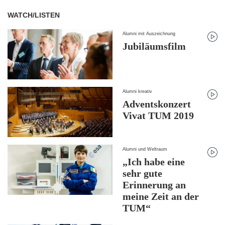
WATCH/LISTEN
Alumni mit Auszeichnung
Jubiläumsfilm
Alumni kreativ
Adventskonzert
Vivat TUM 2019
Alumni und Weltraum
„Ich habe eine
sehr gute
Erinnerung an
meine Zeit an der
TUM“