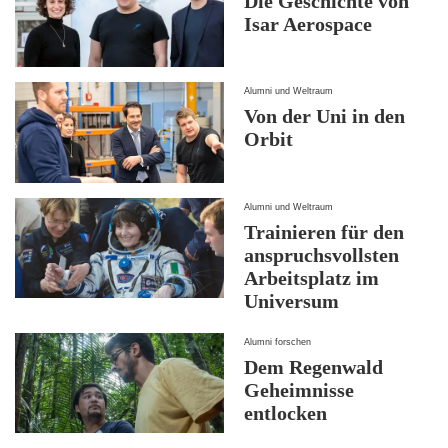
Die Geschichte von
Isar Aerospace
Alumni und Weltraum
Von der Uni in den
Orbit
Alumni und Weltraum
Trainieren für den
anspruchsvollsten
Arbeitsplatz im
Universum
Alumni forschen
Dem Regenwald
Geheimnisse
entlocken