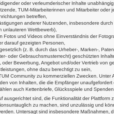
digender oder verleumderischer Inhalte unabhängig
tzende, TUM-Mitarbeiterinnen und Mitarbeiter oder 
richtungen betreffen,
stigungen anderer Nutzenden, insbesondere durch
 unlauteren Wettbewerb),
on Fotos und Videos ohne Einverständnis der Fotogr
er darauf gezeigten Personen,
setzlich (z. B. durch das Urheber-, Marken-, Patent
- oder Gebrauchsmusterrecht) geschützten Inhalt
n, oder Bewerbung, Angebot und/oder Vertrieb von g
leistungen, ohne dazu berechtigt zu sein,
TUM Community zu kommerziellen Zwecken. Unter 
den von Inhalten, die die Empfänger unaufgefordert
ählen auch Kettenbriefe, Glücksspiele und Spenden
f ausgerichtet sind, die Funktionalität der Plattform
nsuntauglich zu machen, sind unzulässig und könn
gt werden. Untersagt sind insbesondere Maßnahmen, d