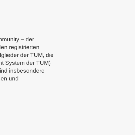
munity – der
n registrierten
glieder der TUM, die
nt System der TUM)
sind insbesondere
nen und