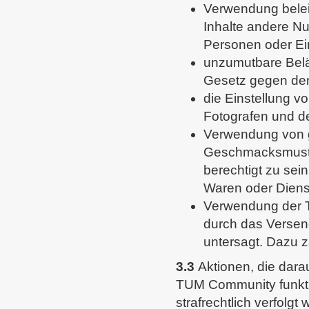
Verwendung belei
Inhalte andere Nu
Personen oder Ein
unzumutbare Belä
Gesetz gegen den
die Einstellung v
Fotografen und d
Verwendung von ge
Geschmacksmuster
berechtigt zu sei
Waren oder Dienst
Verwendung der 
durch das Versen
untersagt. Dazu z
3.3
Aktionen, die darau
TUM Community funktio
strafrechtlich verfol