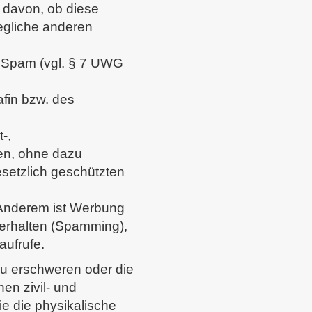
 davon, ob diese
jegliche anderen
 Spam (vgl. § 7 UWG
afin bzw. des
-,
en, ohne dazu
esetzlich geschützten
Anderem ist Werbung
 erhalten (Spamming),
aufrufe.
 zu erschweren oder die
en zivil- und
ie die physikalische