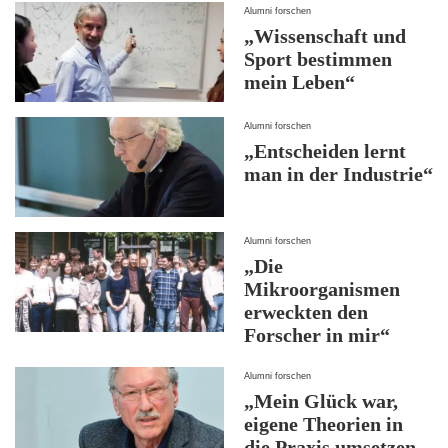
Alumni forschen
„Wissenschaft und
Sport bestimmen
mein Leben“
Alumni forschen
„Entscheiden lernt
man in der Industrie“
Alumni forschen
„Die
Mikroorganismen
erweckten den
Forscher in mir“
Alumni forschen
„Mein Glück war,
eigene Theorien in
die Praxis umsetzen