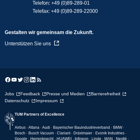
Telefon:
+49 (0)89-289-01
Telefax:
+49 (0)89-289-22000
Gestalten wir gemeinsam die Zukunft.
Unterstützen Sie uns
Jobs
Feedback
Presse und Medien
Barrierefreiheit
Datenschutz
Impressum
TUM Partners of Excellence
Airbus · Altana · Audi · Bayerischer Bauindustrieverband · BMW ·
Bosch · Busch Vacuum · Clariant · Dräxlmaier · Evonik Industries ·
Google · Herrenknecht · HUAWEI · Infineon · Linde · MAN · Nestlé ·