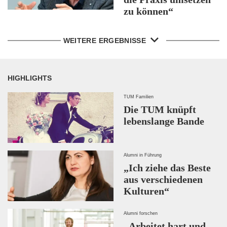
zu können“
WEITERE ERGEBNISSE
HIGHLIGHTS
TUM Familien
Die TUM knüpft
lebenslange Bande
Alumni in Führung
„Ich ziehe das Beste
aus verschiedenen
Kulturen“
Alumni forschen
„Arbeitet hart und