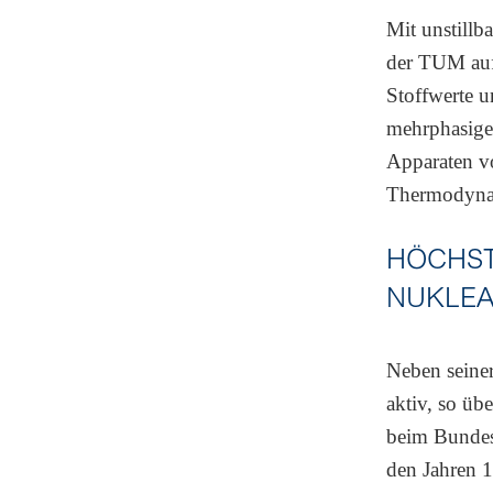
Mit unstillb
der TUM auf
Stoffwerte 
mehrphasige
Apparaten v
Thermodynam
HÖCHST
NUKLEA
Neben seiner
aktiv, so üb
beim Bundes
den Jahren 1