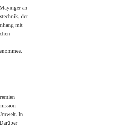
 Mayinger an
technik, der
nhang mit
schen
 Renommee.
Gremien
mmission
Umwelt. In
 Darüber