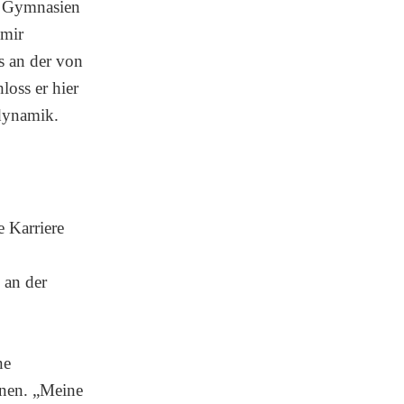
n Gymnasien
 mir
s an der von
loss er hier
dynamik.
 Karriere
 an der
ne
onen. „Meine