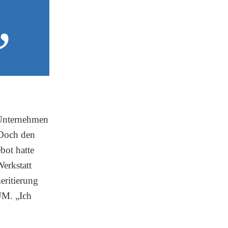
„
 Unternehmen
 Doch den
bot hatte
Werkstatt
eritierung
UM. „Ich