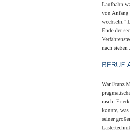
Laufbahn war
von Anfang 
wechseln.“ D
Ende der sec
Verfahrenste
nach sieben 
BERUF 
War Franz M
pragmatische
rasch. Er er
konnte, was 
seiner große
Lastertechni