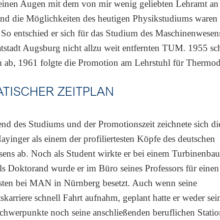
einen Augen mit dem von mir wenig geliebten Lehramt a
nd die Möglichkeiten des heutigen Physikstudiums waren
So entschied er sich für das Studium des Maschinenwesen
tstadt Augsburg nicht allzu weit entfernten TUM. 1955 sch
m ab, 1961 folgte die Promotion am Lehrstuhl für Thermo
TISCHER ZEITPLAN
d des Studiums und der Promotionszeit zeichnete sich die
yinger als einem der profiliertesten Köpfe des deutschen
ens ab. Noch als Student wirkte er bei einem Turbinenbau
s Doktorand wurde er im Büro seines Professors für einen
ten bei MAN in Nürnberg besetzt. Auch wenn seine
skarriere schnell Fahrt aufnahm, geplant hatte er weder sei
chwerpunkte noch seine anschließenden beruflichen Stati