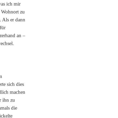
was ich mir
n Wohnort zu
 Als er dann
für
rzerhand an –
wechsel.
m
te sich dies
ndlich machen
r ihn zu
amals die
ickelte