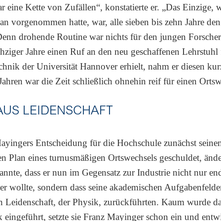
 eine Kette von Zufällen“, konstatierte er. „Das Einzige, 
an vorgenommen hatte, war, alle sieben bis zehn Jahre de
enn drohende Routine war nichts für den jungen Forscher.
hziger Jahre einen Ruf an den neu geschaffenen Lehrstuhl 
chnik der Universität Hannover erhielt, nahm er diesen ku
Jahren war die Zeit schließlich ohnehin reif für einen Orts
AUS LEIDENSCHAFT
ayingers Entscheidung für die Hochschule zunächst seine
n Plan eines turnusmäßigen Ortswechsels geschuldet, änder
kannte, dass er nun im Gegensatz zur Industrie nicht nur e
er wollte, sondern dass seine akademischen Aufgabenfelde
n Leidenschaft, der Physik, zurückführten. Kaum wurde d
k eingeführt, setzte sie Franz Mayinger schon ein und entw