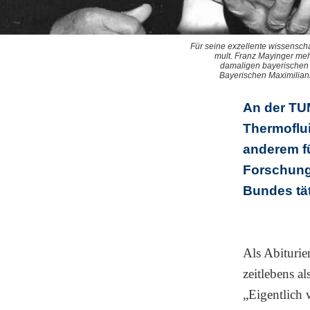
Für seine exzellente wissenscha
mult. Franz Mayinger meh
damaligen bayerischen 
Bayerischen Maximilians
An der TU
Thermoflui
anderem fü
Forschung 
Bundes tät
Als Abiturie
zeitlebens a
„Eigentlich 