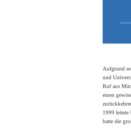
Aufgrund se
und Universi
Ruf aus Mün
einen gewiss
zurückkehren
1999 leitet
hatte die gro