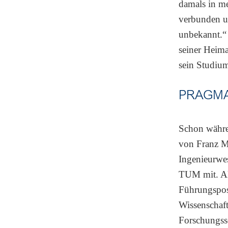
damals in m
verbunden u
unbekannt.“ 
seiner Heima
sein Studiu
PRAGMA
Schon währen
von Franz Ma
Ingenieurwes
TUM mit. Al
Führungspos
Wissenschaft
Forschungss