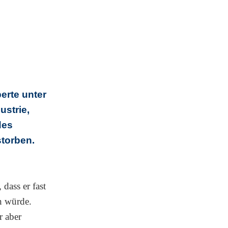
erte unter
ustrie,
des
storben.
 dass er fast
n würde.
r aber