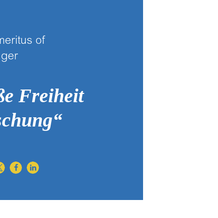
ritus of
nger
ße Freiheit
schung“