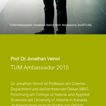
TUM Ambassador Jonathan Veinot (Bild: Magdalena Jooß/TUM).
Prof. Dr. Jonathan Veinot
TUM Ambassador 2015
Dr. Jonathan Veinot ist Professor am Chemie-
Department und stellvertretender Dekan MINT-
Forschung am College of Natural and Applied
Sicences der University of Alberta in Kanada.
Aufgewachsen ist er im Süden von Ontario,