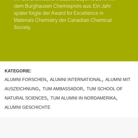
dem Burghausen Chemiepreis aus. Ein Jahr
später folgte der Award for Excellence in
Materials Chemistry der Canadian Chemical
Society.
KATEGORIE:
,
,
ALUMNI FORSCHEN
ALUMNI INTERNATIONAL
ALUMNI MIT
,
,
AUSZEICHNUNG
TUM AMBASSADOR
TUM SCHOOL OF
,
,
NATURAL SCIENCES
TUM ALUMNI IN NORDAMERIKA
ALUMNI GESCHICHTE