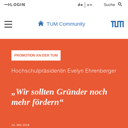
LOGIN
de
en
Suche
TUM Community
PROMOTION AN DER TUM
Hochschulpräsidentin Evelyn Ehrenberger
„Wir sollten Gründer noch
mehr fördern“
14. MAI 2018