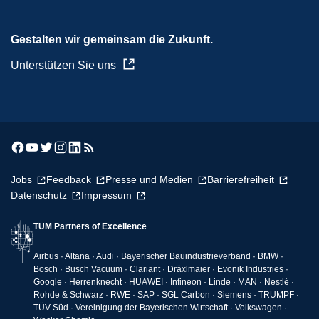
Gestalten wir gemeinsam die Zukunft.
Unterstützen Sie uns
Jobs
Feedback
Presse und Medien
Barrierefreiheit
Datenschutz
Impressum
TUM Partners of Excellence
Airbus · Altana · Audi · Bayerischer Bauindustrieverband · BMW ·
Bosch · Busch Vacuum · Clariant · Dräxlmaier · Evonik Industries ·
Google · Herrenknecht · HUAWEI · Infineon · Linde · MAN · Nestlé ·
Rohde & Schwarz · RWE · SAP · SGL Carbon · Siemens · TRUMPF ·
TÜV-Süd · Vereinigung der Bayerischen Wirtschaft · Volkswagen ·