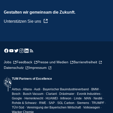
Gestalten wir gemeinsam die Zukunft.
Unterstützen Sie uns
Jobs
Feedback
Presse und Medien
Barrierefreiheit
Datenschutz
Impressum
TUM Partners of Excellence
Airbus · Altana · Audi · Bayerischer Bauindustrieverband · BMW ·
Bosch · Busch Vacuum · Clariant · Dräxlmaier · Evonik Industries ·
Google · Herrenknecht · HUAWEI · Infineon · Linde · MAN · Nestlé ·
Rohde & Schwarz · RWE · SAP · SGL Carbon · Siemens · TRUMPF ·
TÜV-Süd · Vereinigung der Bayerischen Wirtschaft · Volkswagen ·
Wacker Chemie