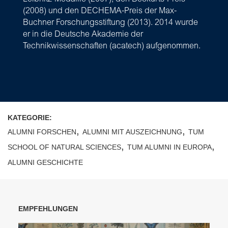
(2008) und den DECHEMA-Preis der Max-
Buchner Forschungsstiftung (2013). 2014 wurde
er in die Deutsche Akademie der
Technikwissenschaften (acatech) aufgenommen.
KATEGORIE:
,
,
ALUMNI FORSCHEN
ALUMNI MIT AUSZEICHNUNG
TUM
,
,
SCHOOL OF NATURAL SCIENCES
TUM ALUMNI IN EUROPA
ALUMNI GESCHICHTE
EMPFEHLUNGEN