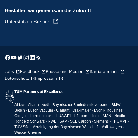
Gestalten wir gemeinsam die Zukunft.
Unterstützen Sie uns
Jobs
Feedback
Presse und Medien
Barrierefreiheit
Datenschutz
Impressum
TUM Partners of Excellence
Airbus · Altana · Audi · Bayerischer Bauindustrieverband · BMW ·
Bosch · Busch Vacuum · Clariant · Dräxlmaier · Evonik Industries ·
Google · Herrenknecht · HUAWEI · Infineon · Linde · MAN · Nestlé ·
Rohde & Schwarz · RWE · SAP · SGL Carbon · Siemens · TRUMPF ·
TÜV-Süd · Vereinigung der Bayerischen Wirtschaft · Volkswagen ·
Wacker Chemie