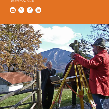
LESEZEIT CA.
5
MIN.