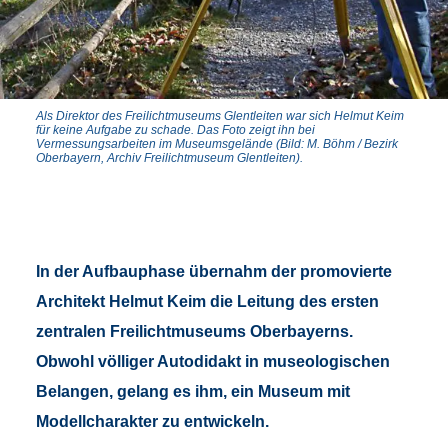
Als Direktor des Freilichtmuseums Glentleiten war sich Helmut Keim
für keine Aufgabe zu schade. Das Foto zeigt ihn bei
Vermessungsarbeiten im Museumsgelände (Bild: M. Böhm / Bezirk
Oberbayern, Archiv Freilichtmuseum Glentleiten).
In der Aufbauphase übernahm der promovierte
Architekt Helmut Keim die Leitung des ersten
zentralen Freilichtmuseums Oberbayerns.
Obwohl völliger Autodidakt in museologischen
Belangen, gelang es ihm, ein Museum mit
Modellcharakter zu entwickeln.