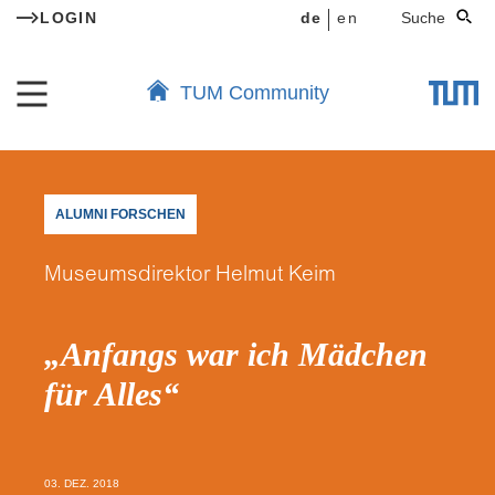
LOGIN
de
en
Suche
TUM Community
ALUMNI FORSCHEN
Museumsdirektor Helmut Keim
„Anfangs war ich Mädchen
für Alles“
03. DEZ. 2018