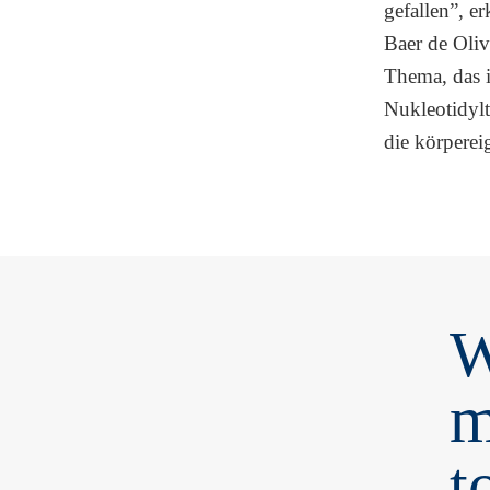
gefallen”, er
Baer de Oli
Thema, das i
Nukleotidylt
die körpere
W
m
t