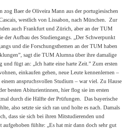
n zog Baer de Oliveira Mann aus der portugiesischen
 Cascais, westlich von Lissabon, nach München. Zur
nden auch Frankfurt und Zürich, aber an der TUM
sie der Aufbau des Studiengangs. „Der Schwerpunkt
gangs und die Forschungsthemen an der TUM haben
klungen”, sagt die TUM Alumna über ihre damalige
 und fügt an: „Ich hatte eine harte Zeit.” Zum ersten
 wohnen, einkaufen gehen, neue Leute kennenlernen –
u einem anspruchsvollen Studium – war viel. Zu Hause
der besten Abiturientinnen, hier flog sie im ersten
tmal durch die Hälfte der Prüfungen. Das bayerische
lte, also setzte sie sich ran und holte es nach. Damals
uch, dass sie sich bei ihren Mitstudierenden und
 aufgehoben fühlte: „Es hat mir dann doch sehr gut