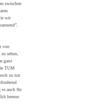
 es zwischen
laren
ie wir
spannend”,
on von
 zu sehen,
as ganz
 die TUM
 noch zu tun
erfordernd
 es auch für
„Ich bereue