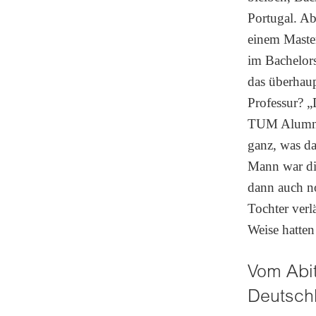
Portugal. A
einem Master
im Bachelors
das überhaup
Professur? „
TUM Alumna h
ganz, was d
Mann war die
dann auch no
Tochter verlä
Weise hatten 
Vom Abit
Deutsch