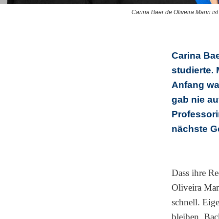
Carina Baer de Oliveira Mann is
Carina Bae
studierte.
Anfang war
gab nie au
Professori
nächste G
Dass ihre Re
Oliveira Ma
schnell. Eig
bleiben, Bac