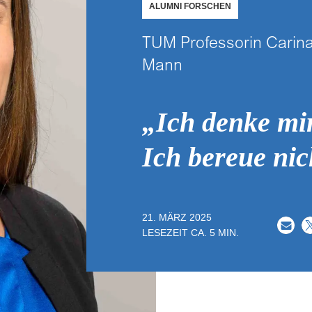
ALUMNI FORSCHEN
TUM Professorin Carina
Mann
„Ich denke mir
Ich bereue nic
21. MÄRZ 2025
LESEZEIT CA.
5
MIN.