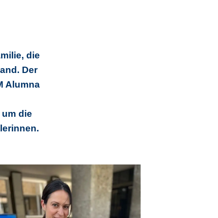
milie, die
land. Der
UM Alumna
 um die
lerinnen.