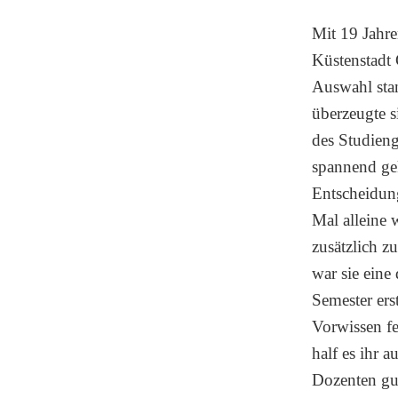
Mit 19 Jahre
Küstenstadt
Auswahl sta
überzeugte 
des Studien
spannend ge
Entscheidung
Mal alleine
zusätzlich z
war sie eine 
Semester ers
Vorwissen feh
half es ihr a
Dozenten gut