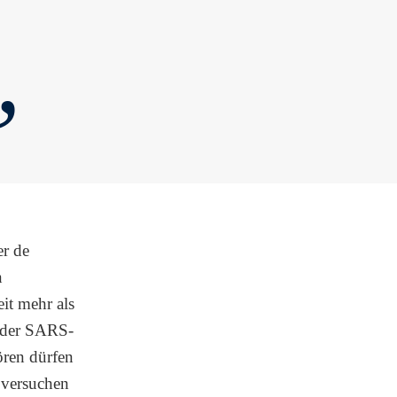
„
er de
n
it mehr als
t der SARS-
ören dürfen
 versuchen