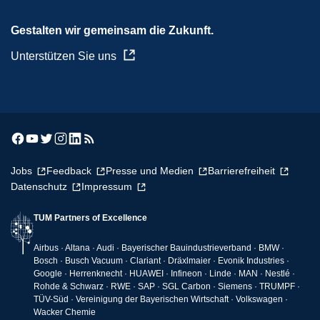
Gestalten wir gemeinsam die Zukunft.
Unterstützen Sie uns
Jobs
Feedback
Presse und Medien
Barrierefreiheit
Datenschutz
Impressum
TUM Partners of Excellence
Airbus · Altana · Audi · Bayerischer Bauindustrieverband · BMW ·
Bosch · Busch Vacuum · Clariant · Dräxlmaier · Evonik Industries ·
Google · Herrenknecht · HUAWEI · Infineon · Linde · MAN · Nestlé ·
Rohde & Schwarz · RWE · SAP · SGL Carbon · Siemens · TRUMPF ·
TÜV-Süd · Vereinigung der Bayerischen Wirtschaft · Volkswagen ·
Wacker Chemie