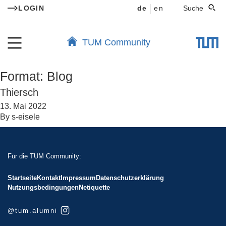
LOGIN
de
en
Suche
TUM Community
Format:
Blog
Thiersch
13. Mai 2022
By
s-eisele
Für die TUM Community:
Startseite
Kontakt
Impressum
Datenschutzerklärung
Nutzungsbedingungen
Netiquette
@tum.alumni