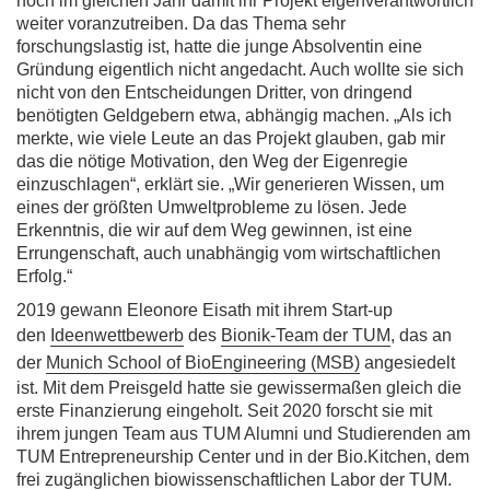
noch im gleichen Jahr damit ihr Projekt eigenverantwortlich
weiter voranzutreiben. Da das Thema sehr
forschungslastig ist, hatte die junge Absolventin eine
Gründung eigentlich nicht angedacht. Auch wollte sie sich
nicht von den Entscheidungen Dritter, von dringend
benötigten Geldgebern etwa, abhängig machen. „Als ich
merkte, wie viele Leute an das Projekt glauben, gab mir
das die nötige Motivation, den Weg der Eigenregie
einzuschlagen“, erklärt sie. „Wir generieren Wissen, um
eines der größten Umweltprobleme zu lösen. Jede
Erkenntnis, die wir auf dem Weg gewinnen, ist eine
Errungenschaft, auch unabhängig vom wirtschaftlichen
Erfolg.“
2019 gewann Eleonore Eisath mit ihrem Start-up
den
Ideenwettbewerb
des
Bionik-Team der TUM
, das an
der
Munich School of BioEngineering (MSB)
angesiedelt
ist. Mit dem Preisgeld hatte sie gewissermaßen gleich die
erste Finanzierung eingeholt. Seit 2020 forscht sie mit
ihrem jungen Team aus TUM Alumni und Studierenden am
TUM Entrepreneurship Center und in der Bio.Kitchen, dem
frei zugänglichen biowissenschaftlichen Labor der TUM.