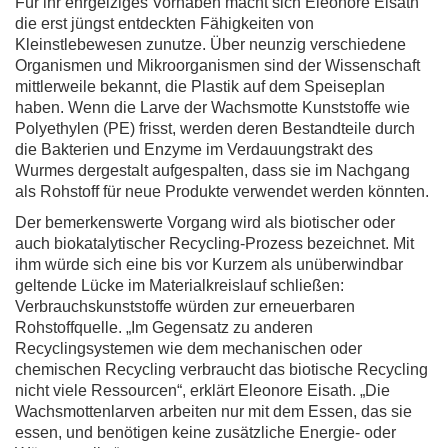
Für ihr ehrgeiziges Vorhaben macht sich Eleonore Eisath
die erst jüngst entdeckten Fähigkeiten von
Kleinstlebewesen zunutze. Über neunzig verschiedene
Organismen und Mikroorganismen sind der Wissenschaft
mittlerweile bekannt, die Plastik auf dem Speiseplan
haben. Wenn die Larve der Wachsmotte Kunststoffe wie
Polyethylen (PE) frisst, werden deren Bestandteile durch
die Bakterien und Enzyme im Verdauungstrakt des
Wurmes dergestalt aufgespalten, dass sie im Nachgang
als Rohstoff für neue Produkte verwendet werden könnten.
Der bemerkenswerte Vorgang wird als biotischer oder
auch biokatalytischer Recycling-Prozess bezeichnet. Mit
ihm würde sich eine bis vor Kurzem als unüberwindbar
geltende Lücke im Materialkreislauf schließen:
Verbrauchskunststoffe würden zur erneuerbaren
Rohstoffquelle. „Im Gegensatz zu anderen
Recyclingsystemen wie dem mechanischen oder
chemischen Recycling verbraucht das biotische Recycling
nicht viele Ressourcen“, erklärt Eleonore Eisath. „Die
Wachsmottenlarven arbeiten nur mit dem Essen, das sie
essen, und benötigen keine zusätzliche Energie- oder