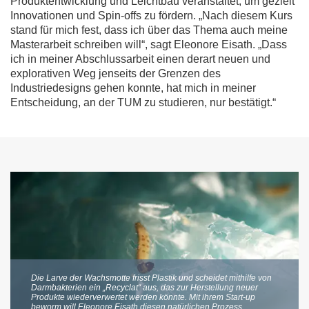
Produktentwicklung und Leichtbau veranstaltet, um gezielt
Innovationen und Spin-offs zu fördern. „Nach diesem Kurs
stand für mich fest, dass ich über das Thema auch meine
Masterarbeit schreiben will“, sagt Eleonore Eisath. „Dass
ich in meiner Abschlussarbeit einen derart neuen und
explorativen Weg jenseits der Grenzen des
Industriedesigns gehen konnte, hat mich in meiner
Entscheidung, an der TUM zu studieren, nur bestätigt.“
Die Larve der Wachsmotte frisst Plastik und scheidet mithilfe von
Darmbakterien ein „Recyclat“ aus, das zur Herstellung neuer
Produkte wiederverwertet werden könnte. Mit ihrem Start-up
beworm will Eleonore Eisath diesen natürlichen Prozess