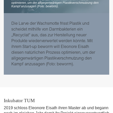
optimieren, um der allgegenwärtigen Plastikverschmutzung den
Kampf anzusagen (Foto: beworm).
Die Larve der Wachsmotte frisst Plastik und
scheidet mithilfe von Darmbakterien ein
„Recyclat“ aus, das zur Herstellung neuer
Produkte wiederverwertet werden könnte. Mit
ihrem Start-up beworm will Eleonore Eisath
diesen natürlichen Prozess optimieren, um der
allgegenwärtigen Plastikverschmutzung den
Kampf anzusagen (Foto: beworm).
Inkubator TUM
2019 schloss Eleonore Eisath ihren Master ab und begann