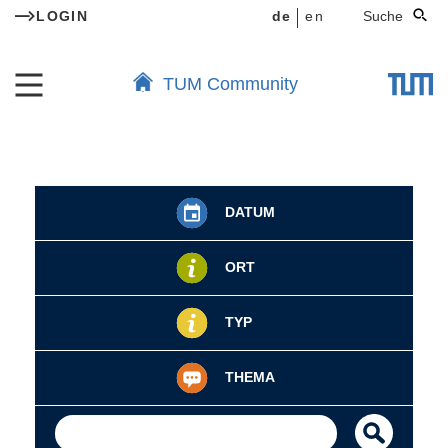
LOGIN
de
en
Suche
TUM Community
DATUM
ORT
TYP
THEMA