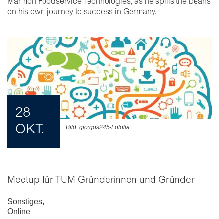
Marmon Foodservice Technologies, as he spills the beans
on his own journey to success in Germany.
28
OKT.
Bild: giorgos245-Fotolia
Meetup für TUM Gründerinnen und Gründer
Sonstiges
,
Online