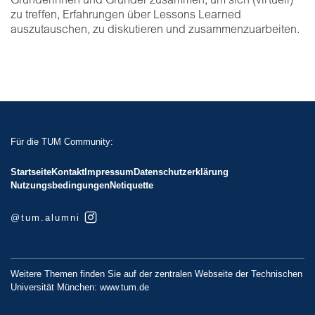
Gründerinnen und Gründer zusammen, um sich (virtuell)
zu treffen, Erfahrungen über Lessons Learned
auszutauschen, zu diskutieren und zusammenzuarbeiten.
Für die TUM Community:
Startseite
Kontakt
Impressum
Datenschutzerklärung
Nutzungsbedingungen
Netiquette
@tum.alumni
Weitere Themen finden Sie auf der zentralen Webseite der Technischen
Universität München:
www.tum.de